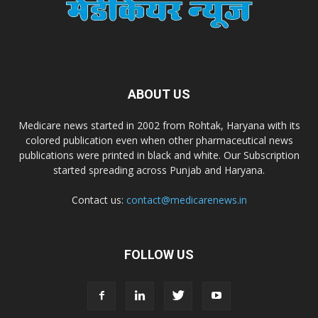
Dr. Madhukar Pharmaceuticals (P) Ltd
Dr. D Pharma
ABOUT US
Dr. Alson Laboratories Private Limited
Medicare news started in 2002 from Rohtak, Haryana with its
colored publication even when other pharmaceutical news
Domagk Smith Labs Pvt Ltd
publications were printed in black and white. Our Subscription
started spreading across Punjab and Haryana.
Diya Healthcare Private Limited
Contact us:
contact@medicarenews.in
Divit Nutraceuticals Pvt. Ltd.
FOLLOW US
Divine Savior Pvt Ltd