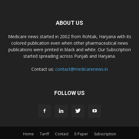
Dr. D Pharma
Dr. Alson Laboratories Private Limited
ABOUT US
Medicare news started in 2002 from Rohtak, Haryana with its
Domagk Smith Labs Pvt Ltd
colored publication even when other pharmaceutical news
publications were printed in black and white. Our Subscription
started spreading across Punjab and Haryana.
Diya Healthcare Private Limited
Contact us:
contact@medicarenews.in
Divit Nutraceuticals Pvt. Ltd.
FOLLOW US
Divine Savior Pvt Ltd
Divine Pharma
Home
Tariff
Contact
E-Paper
Subscription
Divine Healthcare