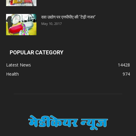
Zumentes Healthcare
दवा उद्योग पर एनपीपीए की ‘टेढ़ी नजर’
Digital Vision
May 10, 2017
Sat Jinda Kalyana Pharmacy
POPULAR CATEGORY
Carewell Ayurveda
Latest News
14428
Health
974
A.S. Pharmaceuticals
Zimalaya Drug Pvt. Ltd
Dr. Madhukar Pharmaceuticals (P) Ltd