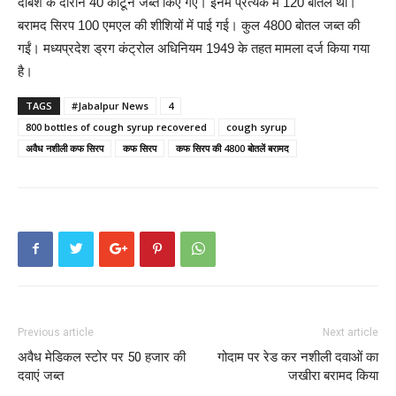
दबिश के दौरान 40 कार्टून जब्त किए गए। इनमें प्रत्येक में 120 बोतलें थीं।
बरामद सिरप 100 एमएल की शीशियों में पाई गई। कुल 4800 बोतल जब्त की
गईं। मध्यप्रदेश ड्रग कंट्रोल अधिनियम 1949 के तहत मामला दर्ज किया गया
है।
TAGS
#Jabalpur News
4
800 bottles of cough syrup recovered
cough syrup
अवैध नशीली कफ सिरप
कफ सिरप
कफ सिरप की 4800 बोतलें बरामद
Previous article
Next article
अवैध मेडिकल स्टोर पर 50 हजार की
गोदाम पर रेड कर नशीली दवाओं का
दवाएं जब्त
जखीरा बरामद किया