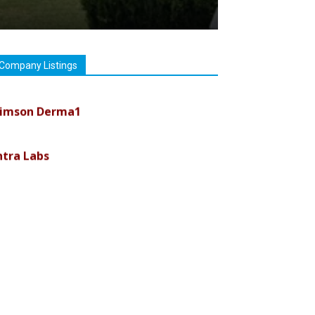
Company Listings
imson Derma1
ntra Labs
uremark Medisciences Pvt Ltd
iolife Technologies
ava India