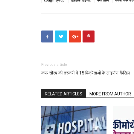
cough syrup
इलाहाबाद हाईकोर्ट
कफ सिरप
नकली कफ सिरप
Previous article
कफ सीरप की तस्करी में 15 विक्रेताओं के लाइसेंस कैंसिल
RELATED ARTICLES
MORE FROM AUTHOR