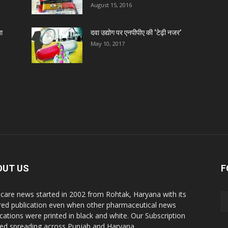
Z
August 15, 2016
ा
दवा उद्योग पर एनपीपीए की ‘टेढ़ी नजर’
D
May 10, 2017
D
D
D
D
OUT US
F
care news started in 2002 from Rohtak, Haryana with its
D
red publication even when other pharmaceutical news
ications were printed in black and white. Our Subscription
ted spreading across Punjab and Haryana.