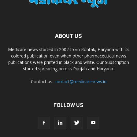
Dr. Madhukar Pharmaceuticals (P) Ltd
Dr. D Pharma
ABOUT US
Dr. Alson Laboratories Private Limited
Medicare news started in 2002 from Rohtak, Haryana with its
colored publication even when other pharmaceutical news
Domagk Smith Labs Pvt Ltd
publications were printed in black and white. Our Subscription
started spreading across Punjab and Haryana.
Diya Healthcare Private Limited
Contact us:
contact@medicarenews.in
Divit Nutraceuticals Pvt. Ltd.
FOLLOW US
Divine Savior Pvt Ltd
Divine Pharma