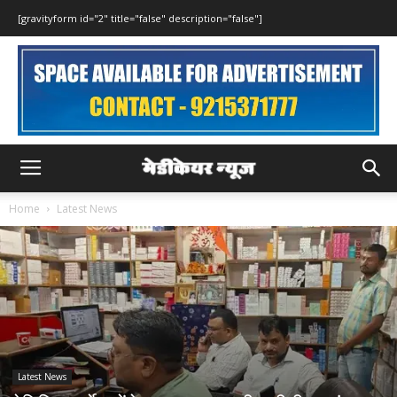
[gravityform id="2" title="false" description="false"]
Home
Latest News
Latest News