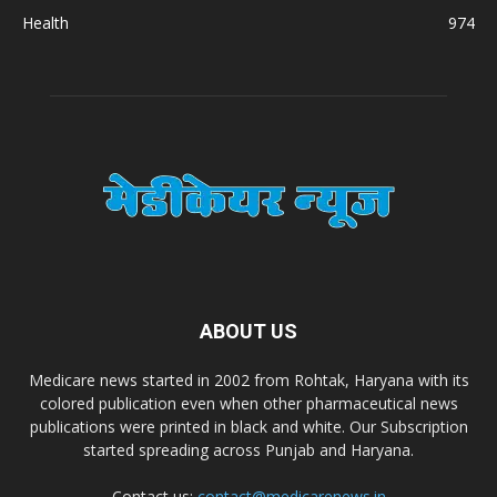
Health
974
Zimalaya Drug Pvt. Ltd
Dr. Madhukar Pharmaceuticals (P) Ltd
Dr. D Pharma
Dr. Alson Laboratories Private Limited
ABOUT US
Domagk Smith Labs Pvt Ltd
Medicare news started in 2002 from Rohtak, Haryana with its
colored publication even when other pharmaceutical news
Diya Healthcare Private Limited
publications were printed in black and white. Our Subscription
started spreading across Punjab and Haryana.
Divit Nutraceuticals Pvt. Ltd.
Contact us:
contact@medicarenews.in