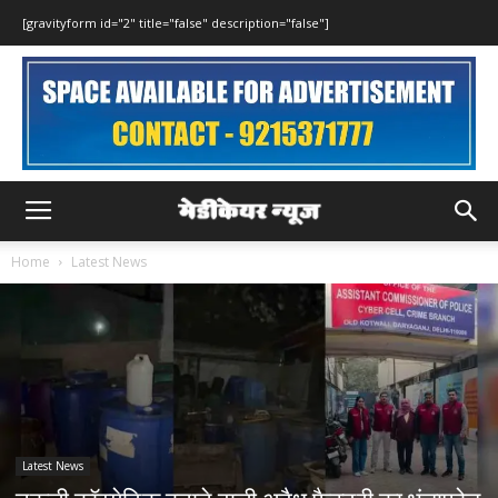
[gravityform id="2" title="false" description="false"]
Home
Latest News
Latest News