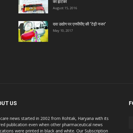
का झटका
D
August 15, 2016
D
दवा उद्योग पर एनपीपीए की ‘टेढ़ी नजर’
May 10, 2017
D
D
D
D
OUT US
F
D
care news started in 2002 from Rohtak, Haryana with its
red publication even when other pharmaceutical news
ications were printed in black and white. Our Subscription