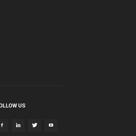
r. Madhukar Pharmaceuticals (P) Ltd
r. D Pharma
r. Alson Laboratories Private Limited
omagk Smith Labs Pvt Ltd
iya Healthcare Private Limited
ivit Nutraceuticals Pvt. Ltd.
OLLOW US
ivine Savior Pvt Ltd