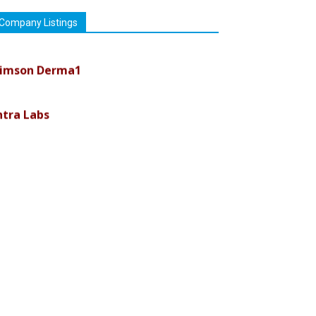
Company Listings
imson Derma1
ntra Labs
uremark Medisciences Pvt Ltd
iolife Technologies
ava India
nvision Pharma Limited