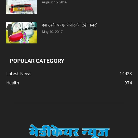
Deep Shree Pharmaceuticals
August 15, 2016
Zumentes Healthcare
दवा उद्योग पर एनपीपीए की ‘टेढ़ी नजर’
May 10, 2017
Digital Vision
Sat Jinda Kalyana Pharmacy
POPULAR CATEGORY
Latest News
14428
Carewell Ayurveda
Health
974
A.S. Pharmaceuticals
Zimalaya Drug Pvt. Ltd
Dr. Madhukar Pharmaceuticals (P) Ltd