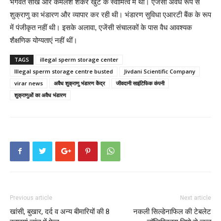
भगवत सांखे और कमलेश शंकर खुट के स्वामित्व में थी। एजेंसी अवैध रूप से
शुक्राणु का भंडारण और व्यापार कर रही थी। भंडारण सुविधा एआरटी बैंक के रूप
में पंजीकृत नहीं थी। इसके अलावा, एजेंसी संचालकों के पास वैध आवश्यक
शैक्षणिक योग्यताएं नहीं थीं।
TAGS
illegal sperm storage center
Illegal sperm storage centre busted
Jivdani Scientific Company
virar news
अवैध शुक्राणु भंडारण केंद्र
जीवदानी साइंटिफिक कंपनी
शुक्राणुओं का अवैध भंडारण
Previous article
Next article
खांसी, बुखार, दर्द व अन्य बीमारियों की 8
नकली सिल्डेनाफिल की टेबलेट