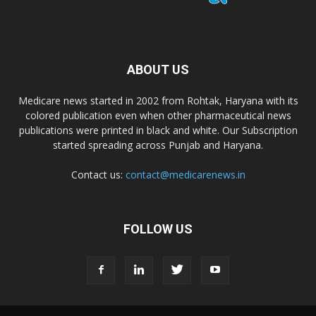
Dr. D Pharma
ABOUT US
Dr. Alson Laboratories Private Limited
Medicare news started in 2002 from Rohtak, Haryana with its
colored publication even when other pharmaceutical news
publications were printed in black and white. Our Subscription
Domagk Smith Labs Pvt Ltd
started spreading across Punjab and Haryana.
Contact us:
contact@medicarenews.in
Diya Healthcare Private Limited
Divit Nutraceuticals Pvt. Ltd.
FOLLOW US
Divine Savior Pvt Ltd
Divine Pharma