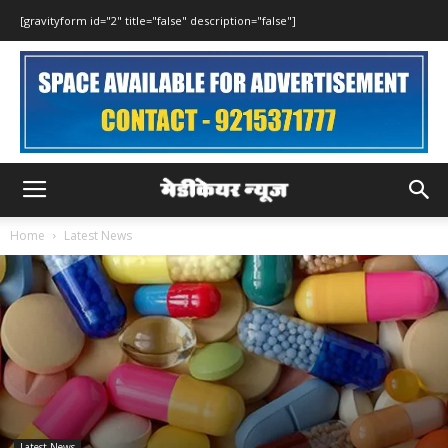
[gravityform id="2" title="false" description="false"]
Home
Latest News
Latest News