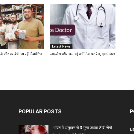
D
Z
D
Latest News
 के तौर पर बेची जा रही गैबापेंटिन
लाइसेंस बगैर चल रहे क्लीनिक पर रेड, दवाएं जब्त
S
C
A
POPULAR POSTS
P
Z
भारत में अनुमान से 3 गुणा ज्यादा टीबी रोगी
L