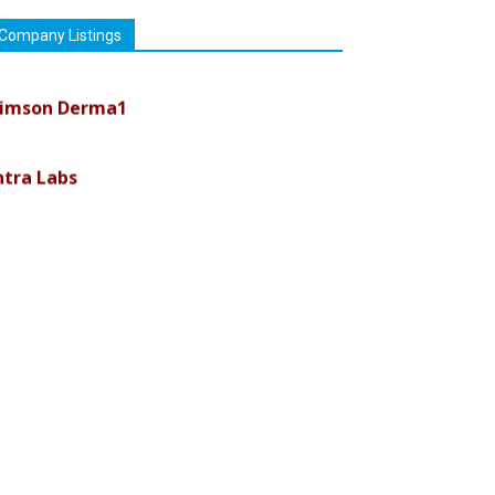
Company Listings
imson Derma1
ntra Labs
uremark Medisciences Pvt Ltd
iolife Technologies
ava India
nvision Pharma Limited