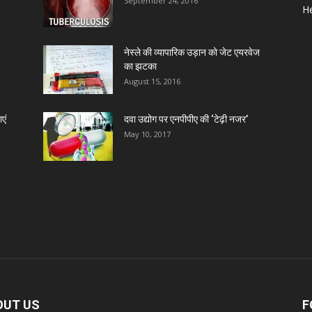
September 24, 2016
D
He
D
नेस्ले की व्यापारिक उड़ान को जेट एयरवेज
का झटका
August 15, 2016
D
एं
दवा उद्योग पर एनपीपीए की ‘टेढ़ी नजर’
May 10, 2017
D
D
D
D
OUT US
F