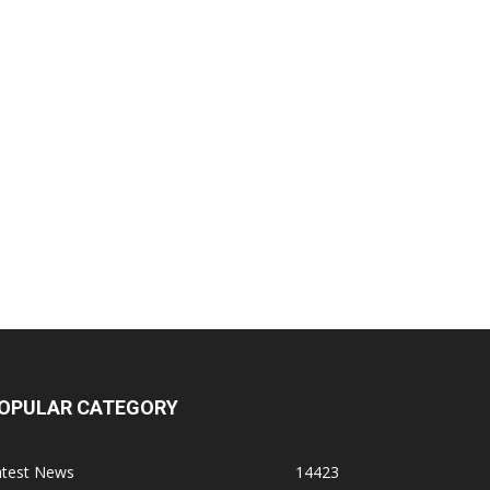
eep Shree Pharmaceuticals
umentes Healthcare
igital Vision
at Jinda Kalyana Pharmacy
arewell Ayurveda
.S. Pharmaceuticals
OPULAR CATEGORY
imalaya Drug Pvt. Ltd
atest News
14423