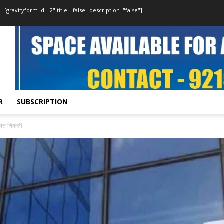
[gravityform id="2" title="false" description="false"]
R
SUBSCRIPTION
 गलत निकली