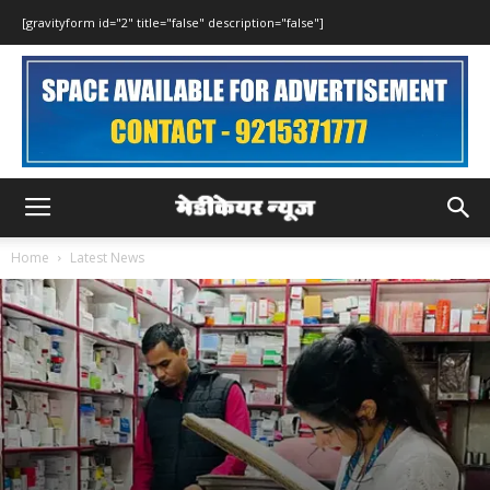
[gravityform id="2" title="false" description="false"]
Home
Latest News