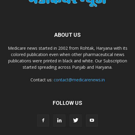
Dr. D Pharma
ABOUT US
Dr. Alson Laboratories Private Limited
Medicare news started in 2002 from Rohtak, Haryana with its
colored publication even when other pharmaceutical news
Domagk Smith Labs Pvt Ltd
publications were printed in black and white. Our Subscription
started spreading across Punjab and Haryana.
Diya Healthcare Private Limited
Contact us:
contact@medicarenews.in
Divit Nutraceuticals Pvt. Ltd.
FOLLOW US
Divine Savior Pvt Ltd
Divine Pharma