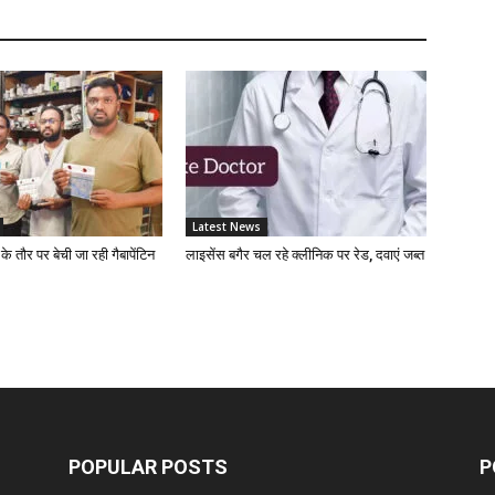
A
D
Z
Latest News
D
 के तौर पर बेची जा रही गैबापेंटिन
लाइसेंस बगैर चल रहे क्लीनिक पर रेड, दवाएं जब्त
S
C
A
POPULAR POSTS
P