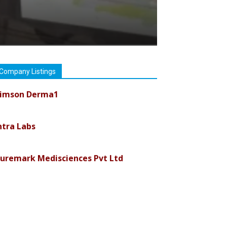
Company Listings
imson Derma1
ntra Labs
uremark Medisciences Pvt Ltd
iolife Technologies
ava India