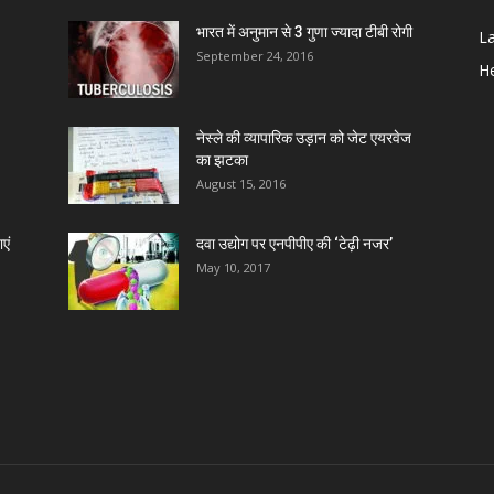
भारत में अनुमान से 3 गुणा ज्यादा टीबी रोगी
L
Z
September 24, 2016
He
D
नेस्ले की व्यापारिक उड़ान को जेट एयरवेज
का झटका
D
August 15, 2016
एं
दवा उद्योग पर एनपीपीए की ‘टेढ़ी नजर’
D
May 10, 2017
D
D
D