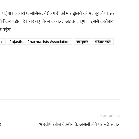
I
़ेगा। हजारों फार्मासिस्ट बेरोजगारी की मार झेलने को मजबूर होंगे। हर
स नवीनीकरण होता है। यह नए नियम के चलते अटक जाएगा। इससे कारोबार
B
र पड़ेगा।
re
Rajasthan Pharmacists Association
दवा दुकान
मेडिकल स्टोर
M
M
L
N
W
Next article
ह
भारतीय रेबीज वैक्सीन के असली होने पर उठे सवाल
L