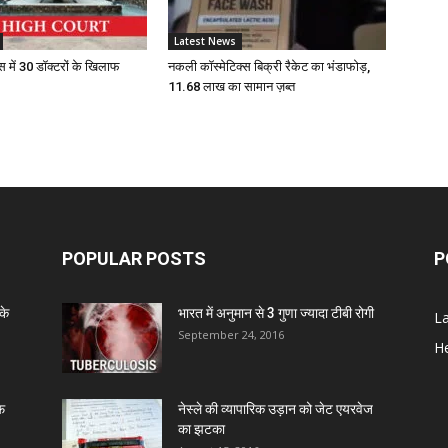
D
Latest News
स में 30 डॉक्टरों के खिलाफ
नकली कॉस्मेटिक्स बिक्री रैकेट का भंडाफोड़,
Z
11.68 लाख का सामान ज़ब्त
D
S
POPULAR POSTS
P
C
के
भारत में अनुमान से 3 गुणा ज्यादा टीबी रोगी
L
September 24, 2016
A
He
Z
ाफ
नेस्ले की व्यापारिक उड़ान को जेट एयरवेज
का झटका