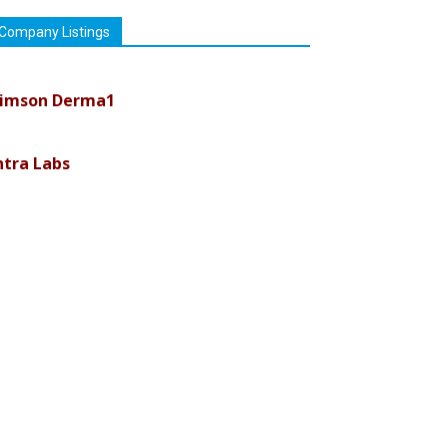
Company Listings
imson Derma1
ntra Labs
uremark Medisciences Pvt Ltd
iolife Technologies
ava India
nvision Pharma Limited