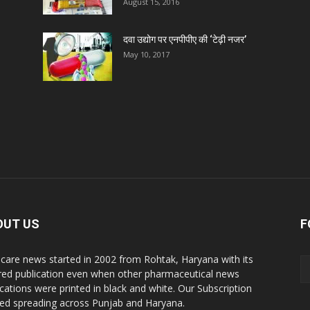
August 15, 2016
D
दवा उद्योग पर एनपीपीए की ‘टेढ़ी नजर’
May 10, 2017
D
D
D
D
OUT US
F
D
care news started in 2002 from Rohtak, Haryana with its
red publication even when other pharmaceutical news
D
ications were printed in black and white. Our Subscription
ted spreading across Punjab and Haryana.