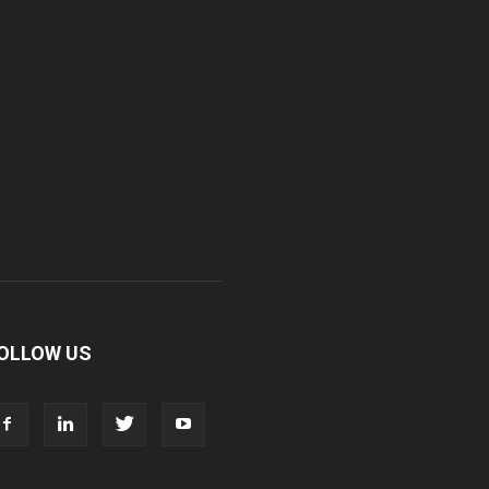
r. Madhukar Pharmaceuticals (P) Ltd
r. D Pharma
r. Alson Laboratories Private Limited
omagk Smith Labs Pvt Ltd
iya Healthcare Private Limited
OLLOW US
ivit Nutraceuticals Pvt. Ltd.
ivine Savior Pvt Ltd