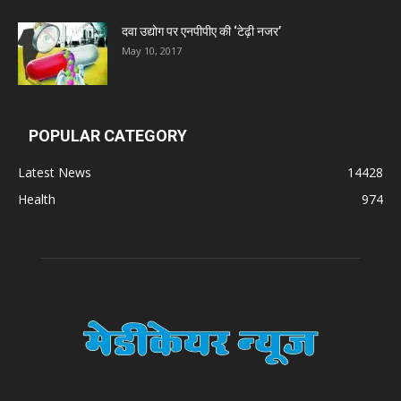
Zumentes Healthcare
दवा उद्योग पर एनपीपीए की ‘टेढ़ी नजर’
May 10, 2017
Digital Vision
Sat Jinda Kalyana Pharmacy
POPULAR CATEGORY
Latest News
14428
Carewell Ayurveda
Health
974
A.S. Pharmaceuticals
Zimalaya Drug Pvt. Ltd
Dr. Madhukar Pharmaceuticals (P) Ltd