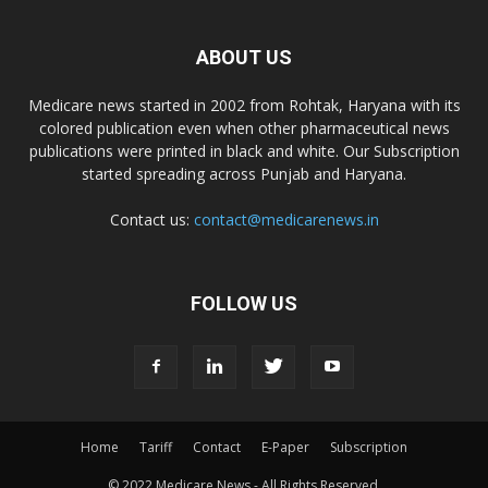
Dr. D Pharma
ABOUT US
Dr. Alson Laboratories Private Limited
Medicare news started in 2002 from Rohtak, Haryana with its
colored publication even when other pharmaceutical news
Domagk Smith Labs Pvt Ltd
publications were printed in black and white. Our Subscription
started spreading across Punjab and Haryana.
Diya Healthcare Private Limited
Contact us:
contact@medicarenews.in
Divit Nutraceuticals Pvt. Ltd.
FOLLOW US
Divine Savior Pvt Ltd
Divine Pharma
Home
Tariff
Contact
E-Paper
Subscription
Divine Healthcare
© 2022 Medicare News - All Rights Reserved.