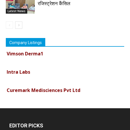
रजिस्ट्रेशन कैंसिल
Latest News
Company Listings
Vimson Derma1
Intra Labs
Curemark Medisciences Pvt Ltd
Biolife Technologies
Dava India
EDITOR PICKS