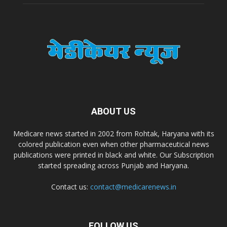
Zimalaya Drug Pvt. Ltd
Dr. Madhukar Pharmaceuticals (P) Ltd
Dr. D Pharma
Dr. Alson Laboratories Private Limited
ABOUT US
Medicare news started in 2002 from Rohtak, Haryana with its
Domagk Smith Labs Pvt Ltd
colored publication even when other pharmaceutical news
publications were printed in black and white. Our Subscription
started spreading across Punjab and Haryana.
Diya Healthcare Private Limited
Contact us:
contact@medicarenews.in
Divit Nutraceuticals Pvt. Ltd.
FOLLOW US