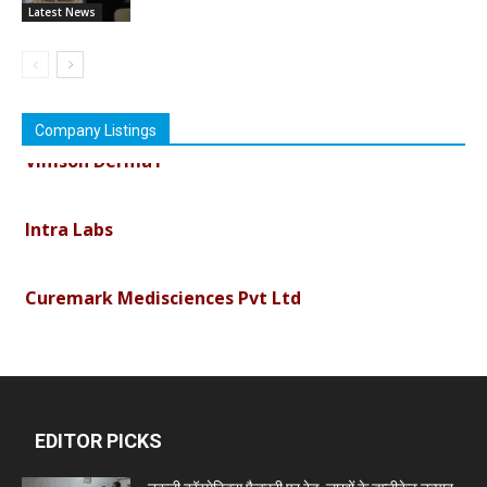
Latest News
Company Listings
Vimson Derma1
Intra Labs
Curemark Medisciences Pvt Ltd
Biolife Technologies
Dava India
EDITOR PICKS