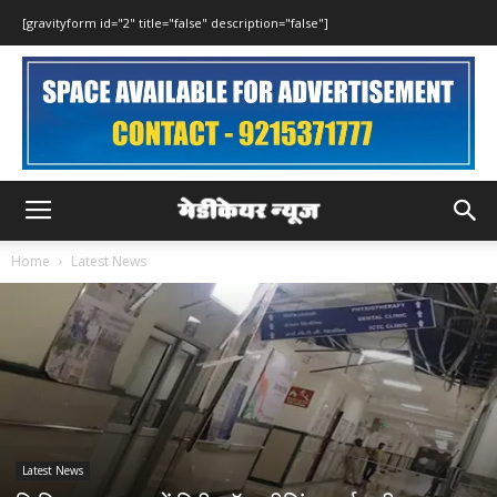
[gravityform id="2" title="false" description="false"]
Home
Latest News
Latest News