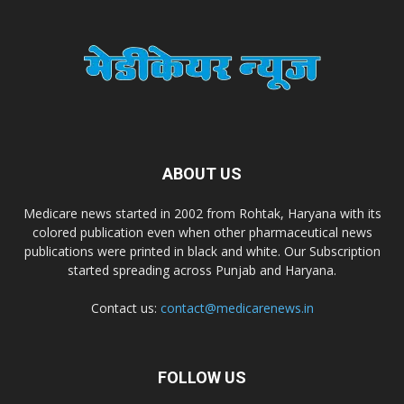
Dr. Madhukar Pharmaceuticals (P) Ltd
Dr. D Pharma
Dr. Alson Laboratories Private Limited
ABOUT US
Medicare news started in 2002 from Rohtak, Haryana with its
Domagk Smith Labs Pvt Ltd
colored publication even when other pharmaceutical news
publications were printed in black and white. Our Subscription
started spreading across Punjab and Haryana.
Diya Healthcare Private Limited
Contact us:
contact@medicarenews.in
Divit Nutraceuticals Pvt. Ltd.
FOLLOW US
Divine Savior Pvt Ltd