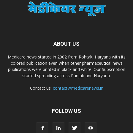
Dr. Madhukar Pharmaceuticals (P) Ltd
Dr. D Pharma
Dr. Alson Laboratories Private Limited
ABOUT US
Medicare news started in 2002 from Rohtak, Haryana with its
Domagk Smith Labs Pvt Ltd
colored publication even when other pharmaceutical news
publications were printed in black and white. Our Subscription
started spreading across Punjab and Haryana.
Diya Healthcare Private Limited
Contact us:
contact@medicarenews.in
Divit Nutraceuticals Pvt. Ltd.
FOLLOW US
Divine Savior Pvt Ltd