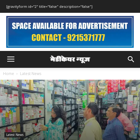
[gravityform id="2" title="false" description="false"]
Home
Latest News
Latest News