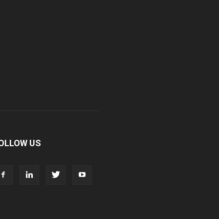
r. Madhukar Pharmaceuticals (P) Ltd
r. D Pharma
r. Alson Laboratories Private Limited
omagk Smith Labs Pvt Ltd
OLLOW US
iya Healthcare Private Limited
ivit Nutraceuticals Pvt. Ltd.
ivine Savior Pvt Ltd