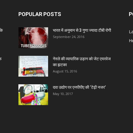
POPULAR POSTS
P
C
के
भारत में अनुमान से 3 गुणा ज्यादा टीबी रोगी
L
A
September 24, 2016
He
Z
ाफ
नेस्ले की व्यापारिक उड़ान को जेट एयरवेज
का झटका
D
August 15, 2016
दवा उद्योग पर एनपीपीए की ‘टेढ़ी नजर’
D
May 10, 2017
D
D