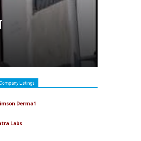
ा
Company Listings
imson Derma1
ntra Labs
uremark Medisciences Pvt Ltd