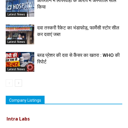
ऑपरेशन में लापरवाही के आरोप में अस्पताल सील
किया
Latest News
दवा तस्करी रैकेट का भंडाफोड़, फार्मेसी स्टोर सील
कर दवाएं जब्त
Latest News
ब्लड प्रेशर की दवा से कैंसर का खतरा : WHO की
रिपोर्ट
Latest News
Vimson Derma1
Company Listings
Intra Labs