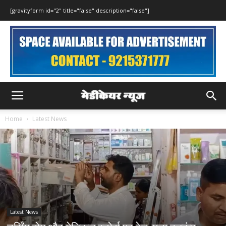
[gravityform id="2" title="false" description="false"]
Home
Latest News
Latest News