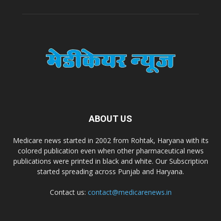
A.S. Pharmaceuticals
Zimalaya Drug Pvt. Ltd
Dr. Madhukar Pharmaceuticals (P) Ltd
Dr. D Pharma
ABOUT US
Dr. Alson Laboratories Private Limited
Medicare news started in 2002 from Rohtak, Haryana with its
colored publication even when other pharmaceutical news
publications were printed in black and white. Our Subscription
Domagk Smith Labs Pvt Ltd
started spreading across Punjab and Haryana.
Contact us:
contact@medicarenews.in
Diya Healthcare Private Limited