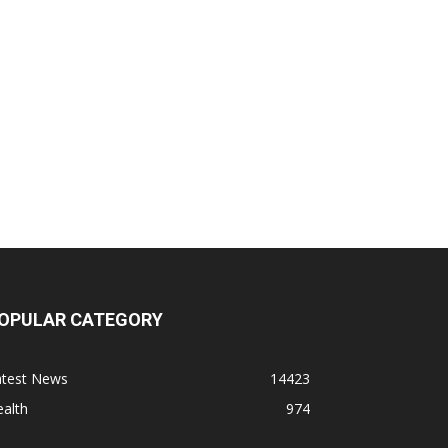
OPULAR CATEGORY
atest News
14423
alth
974