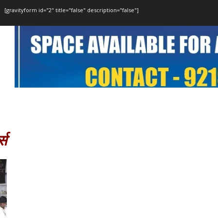
[gravityform id="2" title="false" description="false"]
्स