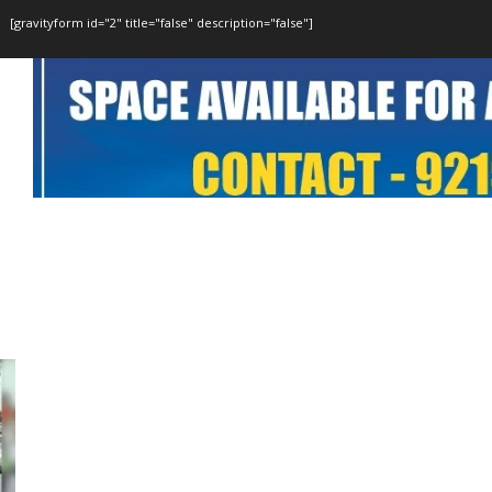
[gravityform id="2" title="false" description="false"]