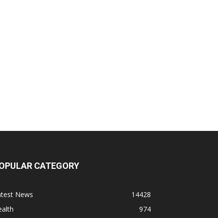
OPULAR CATEGORY
atest News
14428
alth
974