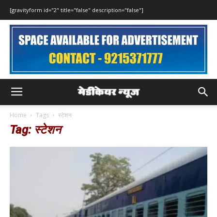
[gravityform id="2" title="false" description="false"]
Home
Tags
स्टेशन
Tag: स्टेशन