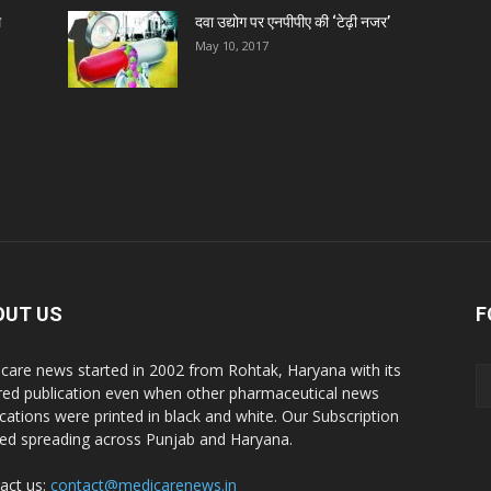
ल
दवा उद्योग पर एनपीपीए की ‘टेढ़ी नजर’
May 10, 2017
OUT US
F
care news started in 2002 from Rohtak, Haryana with its
red publication even when other pharmaceutical news
ications were printed in black and white. Our Subscription
ted spreading across Punjab and Haryana.
act us:
contact@medicarenews.in