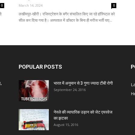
March 14, 2024
0
0
हो
लखीमपुर-खीरी। रजिस्ट्रेशन के बगैर संचालित किए जा रहे हॉस्पिटल को
सील कर दिया गया है। अस्पताल में डॉक्टर के बिना ही मरीज भर्ती पाए...
POPULAR POSTS
P
,
भारत में अनुमान से 3 गुणा ज्यादा टीबी रोगी
L
September 24, 2016
He
नेस्ले की व्यापारिक उड़ान को जेट एयरवेज
का झटका
August 15, 2016