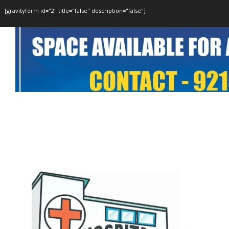
[gravityform id="2" title="false" description="false"]