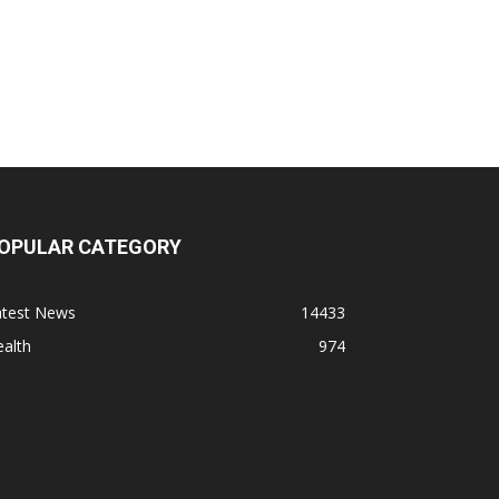
OPULAR CATEGORY
atest News
14433
alth
974