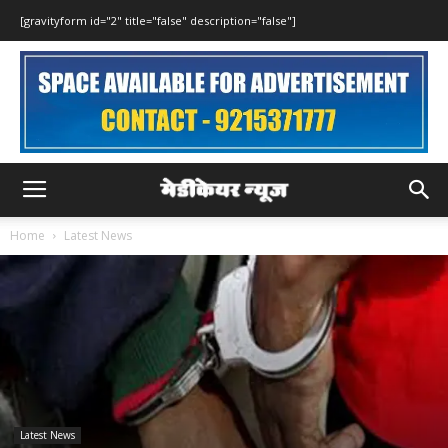
[gravityform id="2" title="false" description="false"]
Home
Latest News
Latest News