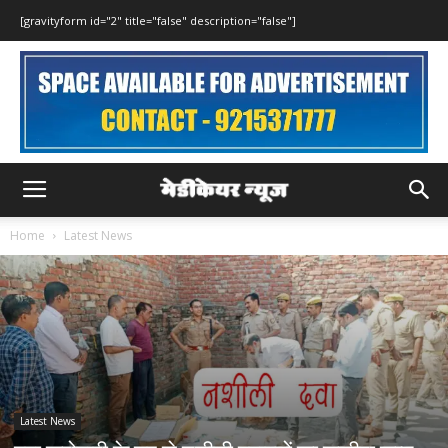
[gravityform id="2" title="false" description="false"]
Home
Latest News
Latest News