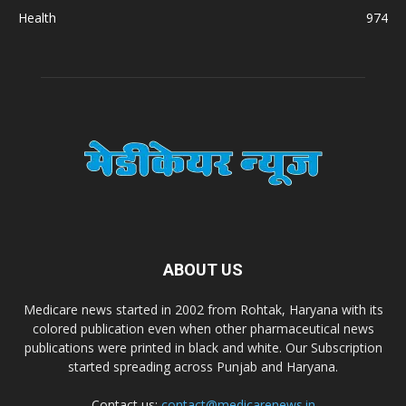
Carewell Ayurveda
Health
974
A.S. Pharmaceuticals
Zimalaya Drug Pvt. Ltd
Dr. Madhukar Pharmaceuticals (P) Ltd
Dr. D Pharma
ABOUT US
Dr. Alson Laboratories Private Limited
Medicare news started in 2002 from Rohtak, Haryana with its
colored publication even when other pharmaceutical news
publications were printed in black and white. Our Subscription
Domagk Smith Labs Pvt Ltd
started spreading across Punjab and Haryana.
Contact us:
contact@medicarenews.in