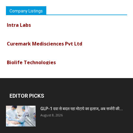
Vimson Derma1
Company Listings
Intra Labs
Curemark Medisciences Pvt Ltd
Biolife Technologies
Dava India
EDITOR PICKS
Invision Pharma Limited
GLP-1 दवा से बदल रहा मोटापे का इलाज, अब सर्जरी की...
Ben Pharmaceuticals
August 8, 2026