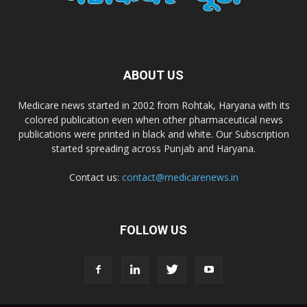
Dr. Alson Laboratories Private Limited
ABOUT US
Domagk Smith Labs Pvt Ltd
Medicare news started in 2002 from Rohtak, Haryana with its
colored publication even when other pharmaceutical news
Diya Healthcare Private Limited
publications were printed in black and white. Our Subscription
started spreading across Punjab and Haryana.
Divit Nutraceuticals Pvt. Ltd.
Contact us:
contact@medicarenews.in
Divine Savior Pvt Ltd
FOLLOW US
Divine Pharma
Divine Healthcare