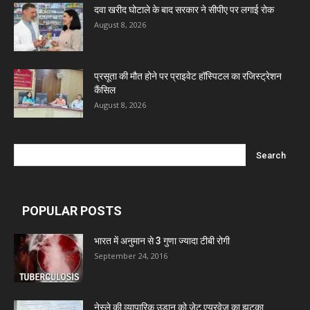
Marxx Pharma
दवा खरीद घोटाले के बाद सरकार ने सीपीए पर लगाई रोक
August 8, 2026
Mcneil & Argus Pharmaceuticals Limited
प्रसूता की मौत होने पर प्राइवेट हॉस्पिटल का रजिस्ट्रेशन
Nitin Lifesciences Ltd.
कैंसिल
August 8, 2026
Wamika Pharmaceuticals Pvt. Ltd.
Leeford Healthcare Ltd
POPULAR POSTS
Admac Group Companies
भारत में अनुमान से 3 गुणा ज्यादा टीबी रोगी
September 24, 2016
Deep Shree Pharmaceuticals
Zumentes Healthcare
नेस्ले की व्यापारिक उड़ान को जेट एयरवेज का झटका