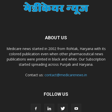
Dr. Madhukar Pharmaceuticals (P) Ltd
Dr. D Pharma
Dr. Alson Laboratories Private Limited
ABOUT US
Medicare news started in 2002 from Rohtak, Haryana with its
Domagk Smith Labs Pvt Ltd
colored publication even when other pharmaceutical news
publications were printed in black and white. Our Subscription
started spreading across Punjab and Haryana.
Diya Healthcare Private Limited
Contact us:
contact@medicarenews.in
Divit Nutraceuticals Pvt. Ltd.
FOLLOW US
Divine Savior Pvt Ltd