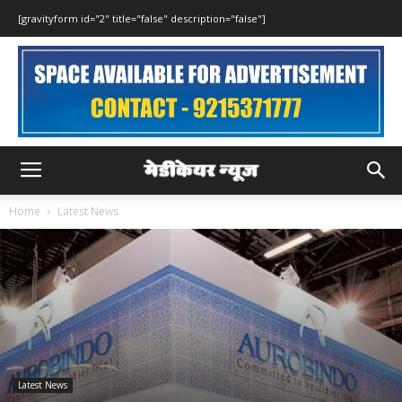
[gravityform id="2" title="false" description="false"]
Home
Latest News
Latest News