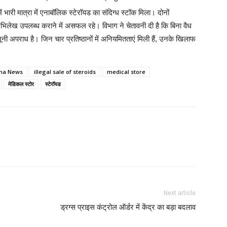
भारी मात्रा में एनाबॉलिक स्टेरॉयड का संदिग्ध स्टॉक मिला। दोनों
B
भिलेख उपलब्ध कराने में असफल रहे। विभाग ने चेतावनी दी है कि बिना वैध
ूनी अपराध है। जिन चार प्रतिष्ठानों में अनियमितताएं मिली हैं, उनके खिलाफ
D
na News
illegal sale of steroids
medical store
I
मेडिकल स्टोर
स्टेरॉयड
B
M
M
L
Next article
ड्रग्स प्राइस कंट्रोल ऑर्डर में केंद्र का बड़ा बदलाव
N