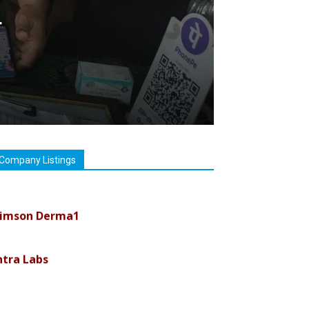
ा
Company Listings
imson Derma1
ntra Labs
uremark Medisciences Pvt Ltd