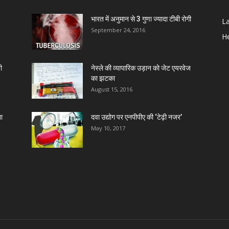
C
भारत में अनुमान से 3 गुणा ज्यादा टीबी रोगी
L
September 24, 2016
He
A
ी
नेस्ले की व्यापारिक उड़ान को जेट एयरवेज
का झटका
Z
August 15, 2016
D
ा
दवा उद्योग पर एनपीपीए की ‘टेढ़ी नजर’
May 10, 2017
D
D
D