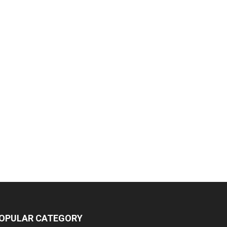
amika Pharmaceuticals Pvt. Ltd.
eeford Healthcare Ltd
dmac Group Companies
eep Shree Pharmaceuticals
umentes Healthcare
igital Vision
at Jinda Kalyana Pharmacy
OPULAR CATEGORY