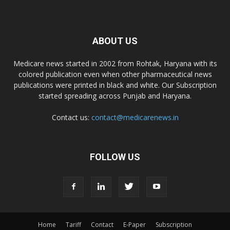
Dr. D Pharma
Dr. Alson Laboratories Private Limited
ABOUT US
Medicare news started in 2002 from Rohtak, Haryana with its
Domagk Smith Labs Pvt Ltd
colored publication even when other pharmaceutical news
publications were printed in black and white. Our Subscription
started spreading across Punjab and Haryana.
Diya Healthcare Private Limited
Contact us:
contact@medicarenews.in
Divit Nutraceuticals Pvt. Ltd.
FOLLOW US
Divine Savior Pvt Ltd
Divine Pharma
Home
Tariff
Contact
E-Paper
Subscription
Divine Healthcare