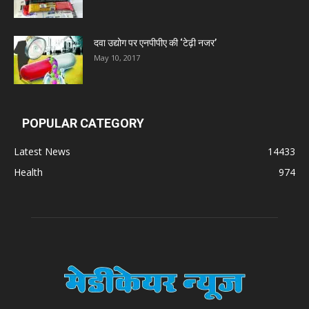
Zumentes Healthcare
दवा उद्योग पर एनपीपीए की ‘टेढ़ी नजर’
Digital Vision
May 10, 2017
Sat Jinda Kalyana Pharmacy
POPULAR CATEGORY
Carewell Ayurveda
Latest News
14433
Health
974
A.S. Pharmaceuticals
Zimalaya Drug Pvt. Ltd
Dr. Madhukar Pharmaceuticals (P) Ltd