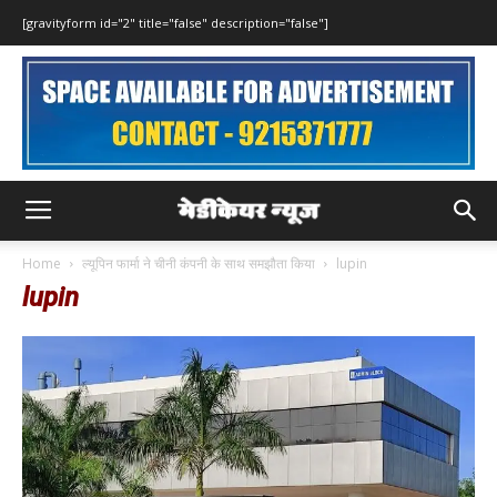
[gravityform id="2" title="false" description="false"]
Home
ल्यूपिन फार्मा ने चीनी कंपनी के साथ समझौता किया
lupin
lupin