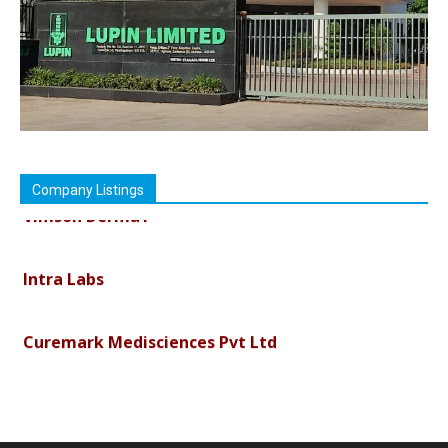
Company Listings
Vimson Derma1
Intra Labs
Curemark Medisciences Pvt Ltd
Biolife Technologies