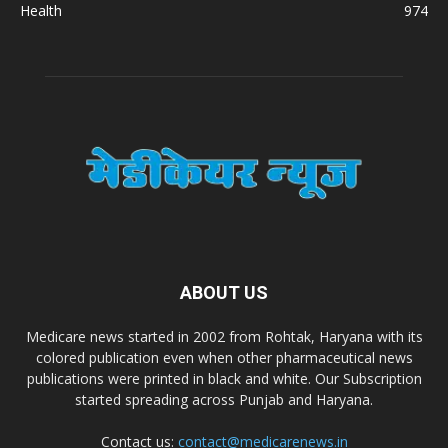
A.S. Pharmaceuticals
Health
974
Zimalaya Drug Pvt. Ltd
Dr. Madhukar Pharmaceuticals (P) Ltd
Dr. D Pharma
Dr. Alson Laboratories Private Limited
ABOUT US
Domagk Smith Labs Pvt Ltd
Medicare news started in 2002 from Rohtak, Haryana with its
colored publication even when other pharmaceutical news
Diya Healthcare Private Limited
publications were printed in black and white. Our Subscription
started spreading across Punjab and Haryana.
Divit Nutraceuticals Pvt. Ltd.
Contact us:
contact@medicarenews.in