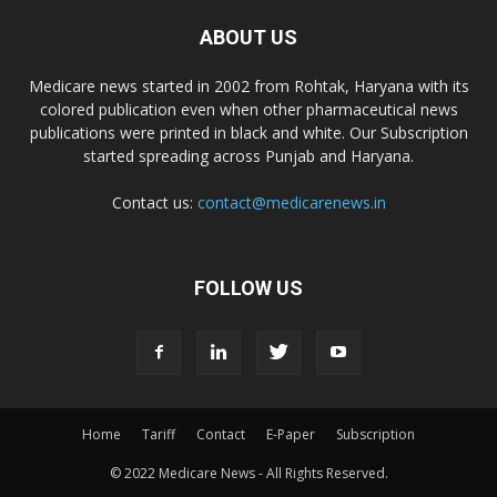
ABOUT US
Dr. Alson Laboratories Private Limited
Medicare news started in 2002 from Rohtak, Haryana with its
colored publication even when other pharmaceutical news
Domagk Smith Labs Pvt Ltd
publications were printed in black and white. Our Subscription
started spreading across Punjab and Haryana.
Diya Healthcare Private Limited
Contact us:
contact@medicarenews.in
Divit Nutraceuticals Pvt. Ltd.
FOLLOW US
Divine Savior Pvt Ltd
Divine Pharma
Home
Tariff
Contact
E-Paper
Subscription
© 2022 Medicare News - All Rights Reserved.
Divine Healthcare