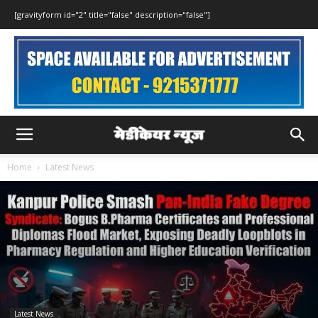
[gravityform id="2" title="false" description="false"]
Home
Latest News
Latest News