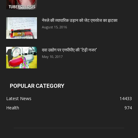
Admac Group Companies
Deep Shree Pharmaceuticals
नेस्ले की व्यापारिक उड़ान को जेट एयरवेज का झटका
August 15, 2016
Zumentes Healthcare
दवा उद्योग पर एनपीपीए की ‘टेढ़ी नजर’
May 10, 2017
Digital Vision
Sat Jinda Kalyana Pharmacy
POPULAR CATEGORY
Carewell Ayurveda
Latest News
14433
Health
974
A.S. Pharmaceuticals
Zimalaya Drug Pvt. Ltd