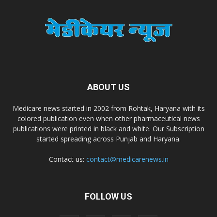
Dr. Madhukar Pharmaceuticals (P) Ltd
Dr. D Pharma
ABOUT US
Dr. Alson Laboratories Private Limited
Medicare news started in 2002 from Rohtak, Haryana with its
colored publication even when other pharmaceutical news
Domagk Smith Labs Pvt Ltd
publications were printed in black and white. Our Subscription
started spreading across Punjab and Haryana.
Diya Healthcare Private Limited
Contact us:
contact@medicarenews.in
Divit Nutraceuticals Pvt. Ltd.
FOLLOW US
Divine Savior Pvt Ltd