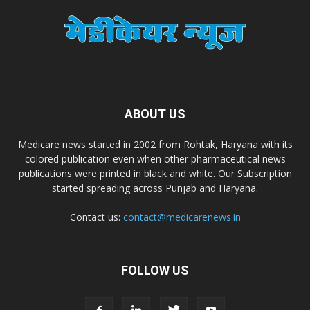
Dr. Madhukar Pharmaceuticals (P) Ltd
Dr. D Pharma
Dr. Alson Laboratories Private Limited
ABOUT US
Domagk Smith Labs Pvt Ltd
Medicare news started in 2002 from Rohtak, Haryana with its
colored publication even when other pharmaceutical news
publications were printed in black and white. Our Subscription
Diya Healthcare Private Limited
started spreading across Punjab and Haryana.
Contact us:
contact@medicarenews.in
Divit Nutraceuticals Pvt. Ltd.
Divine Savior Pvt Ltd
FOLLOW US