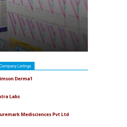
Company Listings
imson Derma1
ntra Labs
uremark Medisciences Pvt Ltd
iolife Technologies