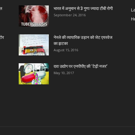
ाल
भारत में अनुमान से 3 गुणा ज्यादा टीबी रोगी
L
September 24, 2016
A
He
Z
टोर
नेस्ले की व्यापारिक उड़ान को जेट एयरवेज
का झटका
August 15, 2016
D
दवा उद्योग पर एनपीपीए की ‘टेढ़ी नजर’
May 10, 2017
D
D
D
D