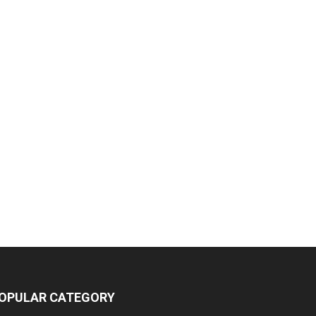
amika Pharmaceuticals Pvt. Ltd.
eeford Healthcare Ltd
dmac Group Companies
eep Shree Pharmaceuticals
umentes Healthcare
igital Vision
at Jinda Kalyana Pharmacy
OPULAR CATEGORY
arewell Ayurveda