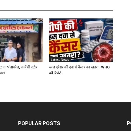
W
L
A
D
Latest News
ट का भंडाफोड़, फार्मेसी स्टोर
ब्लड प्रेशर की दवा से कैंसर का खतरा : WHO
जब्त
की रिपोर्ट
Z
D
S
POPULAR POSTS
P
C