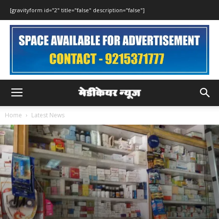
[gravityform id="2" title="false" description="false"]
Home
Latest News