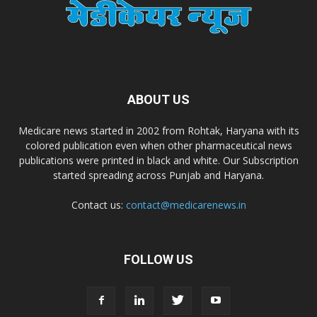
Dr. Madhukar Pharmaceuticals (P) Ltd
Dr. D Pharma
ABOUT US
Dr. Alson Laboratories Private Limited
Medicare news started in 2002 from Rohtak, Haryana with its
colored publication even when other pharmaceutical news
Domagk Smith Labs Pvt Ltd
publications were printed in black and white. Our Subscription
started spreading across Punjab and Haryana.
Diya Healthcare Private Limited
Contact us:
contact@medicarenews.in
Divit Nutraceuticals Pvt. Ltd.
FOLLOW US
Divine Savior Pvt Ltd