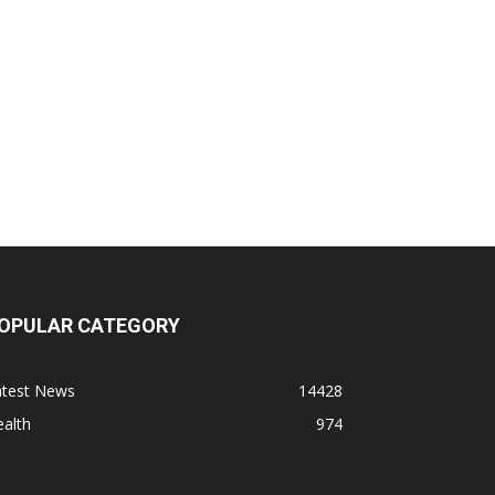
OPULAR CATEGORY
atest News
14428
alth
974