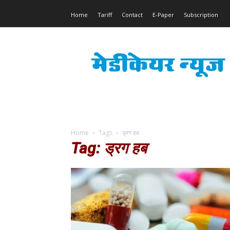
Home
Tariff
Contact
E-Paper
Subscription
Medicare
News
Home
Tags
ड्रग हब
Tag: ड्रग हब