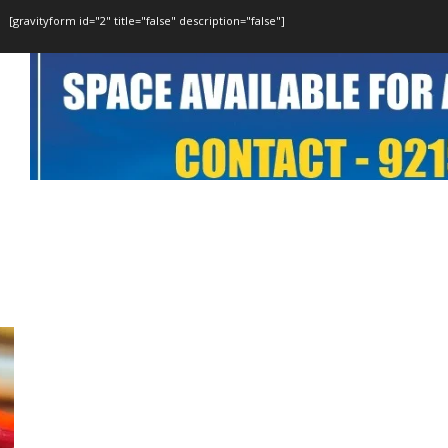
[gravityform id="2" title="false" description="false"]