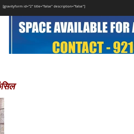
[gravityform id="2" title="false" description="false"]
ैंसिल