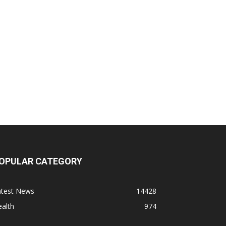
OPULAR CATEGORY
atest News
14428
alth
974