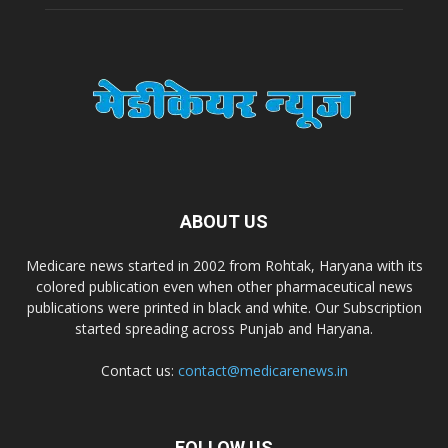
Zimalaya Drug Pvt. Ltd
Dr. Madhukar Pharmaceuticals (P) Ltd
Dr. D Pharma
ABOUT US
Dr. Alson Laboratories Private Limited
Medicare news started in 2002 from Rohtak, Haryana with its
colored publication even when other pharmaceutical news
Domagk Smith Labs Pvt Ltd
publications were printed in black and white. Our Subscription
started spreading across Punjab and Haryana.
Diya Healthcare Private Limited
Contact us:
contact@medicarenews.in
Divit Nutraceuticals Pvt. Ltd.
FOLLOW US