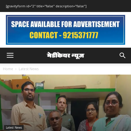
[gravityform id="2" title="false" description="false"]
Home
Latest News
Latest News