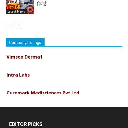
रिपोर्ट
Latest News
Company Listings
Vimson Derma1
Intra Labs
Curemark Medisciences Pvt Ltd
Biolife Technologies
EDITOR PICKS
Dava India