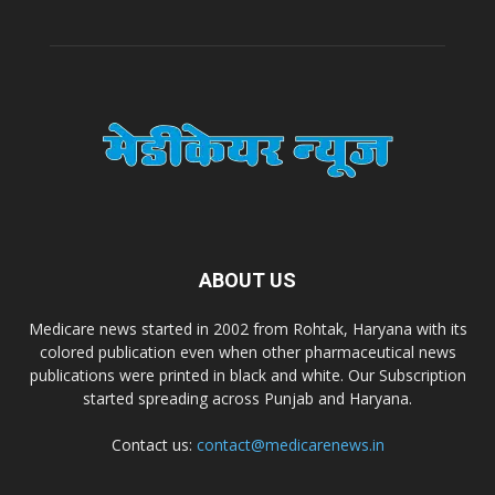
A.S. Pharmaceuticals
Zimalaya Drug Pvt. Ltd
Dr. Madhukar Pharmaceuticals (P) Ltd
Dr. D Pharma
Dr. Alson Laboratories Private Limited
ABOUT US
Medicare news started in 2002 from Rohtak, Haryana with its
Domagk Smith Labs Pvt Ltd
colored publication even when other pharmaceutical news
publications were printed in black and white. Our Subscription
started spreading across Punjab and Haryana.
Diya Healthcare Private Limited
Contact us:
contact@medicarenews.in
Divit Nutraceuticals Pvt. Ltd.