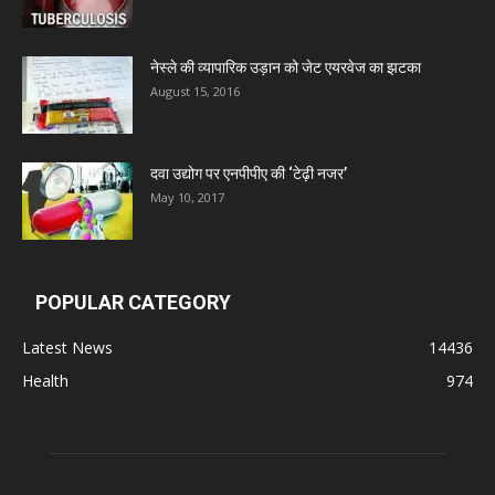
Admac Group Companies
नेस्ले की व्यापारिक उड़ान को जेट एयरवेज का झटका
Deep Shree Pharmaceuticals
August 15, 2016
Zumentes Healthcare
दवा उद्योग पर एनपीपीए की ‘टेढ़ी नजर’
May 10, 2017
Digital Vision
Sat Jinda Kalyana Pharmacy
POPULAR CATEGORY
Latest News
14436
Carewell Ayurveda
Health
974
A.S. Pharmaceuticals
Zimalaya Drug Pvt. Ltd