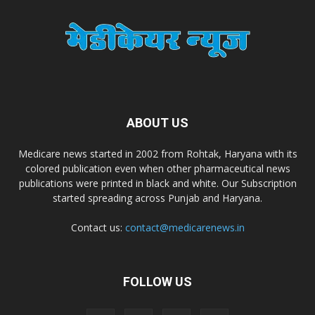
Dr. Madhukar Pharmaceuticals (P) Ltd
Dr. D Pharma
ABOUT US
Dr. Alson Laboratories Private Limited
Medicare news started in 2002 from Rohtak, Haryana with its
colored publication even when other pharmaceutical news
Domagk Smith Labs Pvt Ltd
publications were printed in black and white. Our Subscription
started spreading across Punjab and Haryana.
Diya Healthcare Private Limited
Contact us:
contact@medicarenews.in
Divit Nutraceuticals Pvt. Ltd.
FOLLOW US
Divine Savior Pvt Ltd