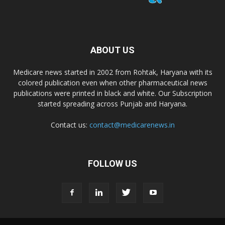
Dr. D Pharma
ABOUT US
Dr. Alson Laboratories Private Limited
Medicare news started in 2002 from Rohtak, Haryana with its
colored publication even when other pharmaceutical news
Domagk Smith Labs Pvt Ltd
publications were printed in black and white. Our Subscription
started spreading across Punjab and Haryana.
Diya Healthcare Private Limited
Contact us:
contact@medicarenews.in
Divit Nutraceuticals Pvt. Ltd.
FOLLOW US
Divine Savior Pvt Ltd
Divine Pharma