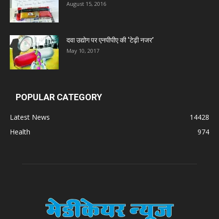
August 15, 2016
Zumentes Healthcare
दवा उद्योग पर एनपीपीए की ‘टेढ़ी नजर’
May 10, 2017
Digital Vision
Sat Jinda Kalyana Pharmacy
POPULAR CATEGORY
Carewell Ayurveda
Latest News
14428
Health
974
A.S. Pharmaceuticals
Zimalaya Drug Pvt. Ltd
Dr. Madhukar Pharmaceuticals (P) Ltd