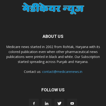
Dr. Madhukar Pharmaceuticals (P) Ltd
Dr. D Pharma
ABOUT US
Dr. Alson Laboratories Private Limited
Medicare news started in 2002 from Rohtak, Haryana with its
colored publication even when other pharmaceutical news
Domagk Smith Labs Pvt Ltd
publications were printed in black and white. Our Subscription
started spreading across Punjab and Haryana.
Diya Healthcare Private Limited
Contact us:
contact@medicarenews.in
Divit Nutraceuticals Pvt. Ltd.
FOLLOW US
Divine Savior Pvt Ltd