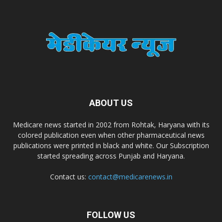
Dr. Madhukar Pharmaceuticals (P) Ltd
Dr. D Pharma
Dr. Alson Laboratories Private Limited
ABOUT US
Domagk Smith Labs Pvt Ltd
Medicare news started in 2002 from Rohtak, Haryana with its
colored publication even when other pharmaceutical news
publications were printed in black and white. Our Subscription
Diya Healthcare Private Limited
started spreading across Punjab and Haryana.
Contact us:
contact@medicarenews.in
Divit Nutraceuticals Pvt. Ltd.
FOLLOW US
Divine Savior Pvt Ltd