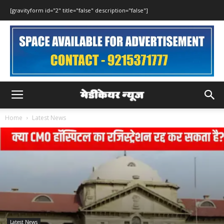
[gravityform id="2" title="false" description="false"]
Home
Latest News
Latest News