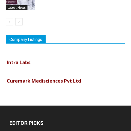
Latest News
Company Listings
Vimson Derma1
Intra Labs
Curemark Medisciences Pvt Ltd
Biolife Technologies
Dava India
EDITOR PICKS