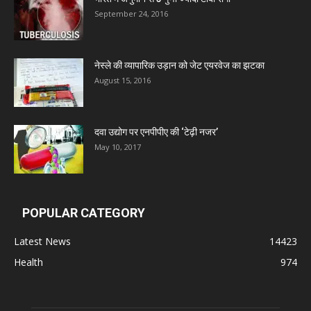
Admac Group Companies
September 24, 2016
Deep Shree Pharmaceuticals
नेस्ले की व्यापारिक उड़ान को जेट एयरवेज का झटका
August 15, 2016
Zumentes Healthcare
Digital Vision
दवा उद्योग पर एनपीपीए की ‘टेढ़ी नजर’
May 10, 2017
Sat Jinda Kalyana Pharmacy
POPULAR CATEGORY
Carewell Ayurveda
Latest News
14423
Health
974
A.S. Pharmaceuticals
Zimalaya Drug Pvt. Ltd