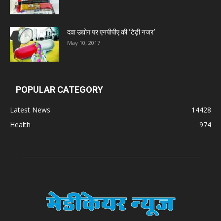
Zumentes Healthcare
दवा उद्योग पर एनपीपीए की ‘टेढ़ी नजर’
May 10, 2017
Digital Vision
Sat Jinda Kalyana Pharmacy
POPULAR CATEGORY
Carewell Ayurveda
Latest News
14428
Health
974
A.S. Pharmaceuticals
Zimalaya Drug Pvt. Ltd
Dr. Madhukar Pharmaceuticals (P) Ltd