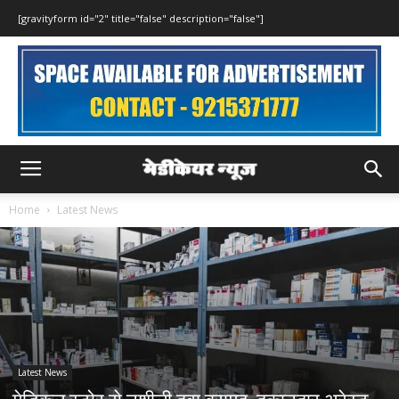
[gravityform id="2" title="false" description="false"]
Home
Latest News
Latest News