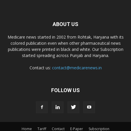
Dr. D Pharma
ABOUT US
Dr. Alson Laboratories Private Limited
Medicare news started in 2002 from Rohtak, Haryana with its
colored publication even when other pharmaceutical news
Domagk Smith Labs Pvt Ltd
publications were printed in black and white. Our Subscription
started spreading across Punjab and Haryana.
Diya Healthcare Private Limited
Contact us:
contact@medicarenews.in
Divit Nutraceuticals Pvt. Ltd.
FOLLOW US
Divine Savior Pvt Ltd
Divine Pharma
Home
Tariff
Contact
E-Paper
Subscription