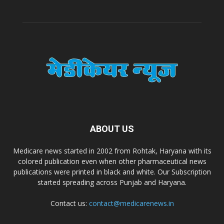
A.S. Pharmaceuticals
Zimalaya Drug Pvt. Ltd
Dr. Madhukar Pharmaceuticals (P) Ltd
Dr. D Pharma
ABOUT US
Dr. Alson Laboratories Private Limited
Medicare news started in 2002 from Rohtak, Haryana with its
colored publication even when other pharmaceutical news
publications were printed in black and white. Our Subscription
Domagk Smith Labs Pvt Ltd
started spreading across Punjab and Haryana.
Contact us:
contact@medicarenews.in
Diya Healthcare Private Limited