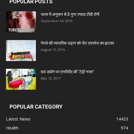
POPULAR POSTS
Leeford Healthcare Ltd
भारत में अनुमान से 3 गुणा ज्यादा टीबी रोगी
September 24, 2016
Admac Group Companies
नेस्ले की व्यापारिक उड़ान को जेट एयरवेज का झटका
Deep Shree Pharmaceuticals
August 15, 2016
Zumentes Healthcare
दवा उद्योग पर एनपीपीए की ‘टेढ़ी नजर’
May 10, 2017
Digital Vision
POPULAR CATEGORY
Sat Jinda Kalyana Pharmacy
Latest News
14433
Carewell Ayurveda
Health
974