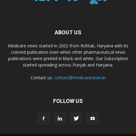
Dr. Madhukar Pharmaceuticals (P) Ltd
Dr. D Pharma
ABOUT US
Dr. Alson Laboratories Private Limited
Medicare news started in 2002 from Rohtak, Haryana with its
colored publication even when other pharmaceutical news
Domagk Smith Labs Pvt Ltd
publications were printed in black and white. Our Subscription
started spreading across Punjab and Haryana.
Diya Healthcare Private Limited
Contact us:
contact@medicarenews.in
Divit Nutraceuticals Pvt. Ltd.
FOLLOW US
Divine Savior Pvt Ltd
Divine Pharma