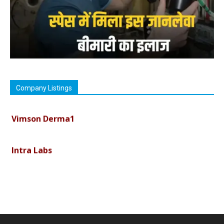
Company Listings
Vimson Derma1
Intra Labs
Curemark Medisciences Pvt Ltd
Biolife Technologies