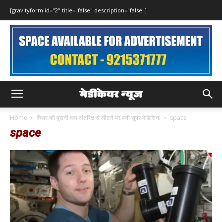
[gravityform id="2" title="false" description="false"]
Home
कैंसर की पुरानी दवा अंतरिक्ष से लौटने पर बनी सुपर मेडिसिन!
space
space