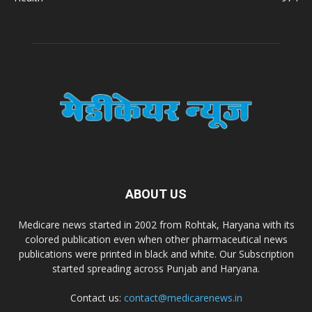
A.S. Pharmaceuticals
Zimalaya Drug Pvt. Ltd
Dr. Madhukar Pharmaceuticals (P) Ltd
Dr. D Pharma
Dr. Alson Laboratories Private Limited
ABOUT US
Medicare news started in 2002 from Rohtak, Haryana with its
Domagk Smith Labs Pvt Ltd
colored publication even when other pharmaceutical news
publications were printed in black and white. Our Subscription
started spreading across Punjab and Haryana.
Diya Healthcare Private Limited
Contact us:
contact@medicarenews.in