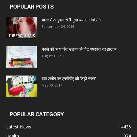
POPULAR POSTS
Leeford Healthcare Ltd
भारत में अनुमान से 3 गुणा ज्यादा टीबी रोगी
September 24, 2016
Admac Group Companies
Deep Shree Pharmaceuticals
नेस्ले की व्यापारिक उड़ान को जेट एयरवेज का झटका
August 15, 2016
Zumentes Healthcare
दवा उद्योग पर एनपीपीए की ‘टेढ़ी नजर’
Digital Vision
May 10, 2017
Sat Jinda Kalyana Pharmacy
POPULAR CATEGORY
Carewell Ayurveda
Latest News
14436
Health
974