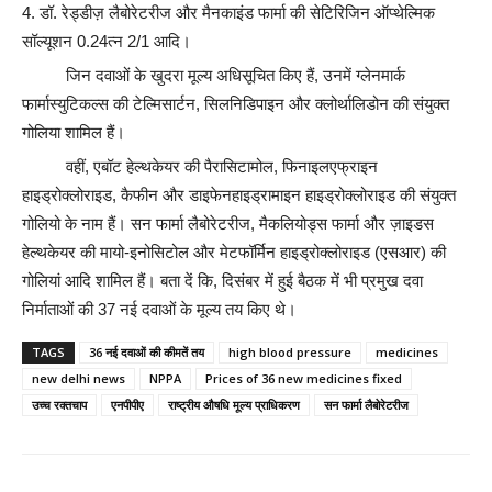
4. डॉ. रेड्डीज़ लैबोरेटरीज और मैनकाइंड फार्मा की सेटिरिजिन ऑप्थेल्मिक
सॉल्यूशन 0.24त्न 2/1 आदि।
जिन दवाओं के खुदरा मूल्य अधिसूचित किए हैं, उनमें ग्लेनमार्क
फार्मास्युटिकल्स की टेल्मिसार्टन, सिलनिडिपाइन और क्लोर्थालिडोन की संयुक्त
गोलिया शामिल हैं।
वहीं, एबॉट हेल्थकेयर की पैरासिटामोल, फिनाइलएफ्राइन
हाइड्रोक्लोराइड, कैफीन और डाइफेनहाइड्रामाइन हाइड्रोक्लोराइड की संयुक्त
गोलियो के नाम हैं। सन फार्मा लैबोरेटरीज, मैकलियोड्स फार्मा और ज़ाइडस
हेल्थकेयर की मायो-इनोसिटोल और मेटफॉर्मिन हाइड्रोक्लोराइड (एसआर) की
गोलियां आदि शामिल हैं। बता दें कि, दिसंबर में हुई बैठक में भी प्रमुख दवा
निर्माताओं की 37 नई दवाओं के मूल्य तय किए थे।
TAGS
36 नई दवाओं की कीमतें तय
high blood pressure
medicines
new delhi news
NPPA
Prices of 36 new medicines fixed
उच्च रक्तचाप
एनपीपीए
राष्ट्रीय औषधि मूल्य प्राधिकरण
सन फार्मा लैबोरेटरीज