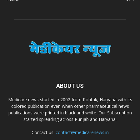
A.S. Pharmaceuticals
Zimalaya Drug Pvt. Ltd
Dr. Madhukar Pharmaceuticals (P) Ltd
Dr. D Pharma
ABOUT US
Dr. Alson Laboratories Private Limited
Medicare news started in 2002 from Rohtak, Haryana with its
colored publication even when other pharmaceutical news
Domagk Smith Labs Pvt Ltd
publications were printed in black and white. Our Subscription
started spreading across Punjab and Haryana.
Diya Healthcare Private Limited
Contact us:
contact@medicarenews.in