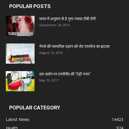
POPULAR POSTS
Leeford Healthcare Ltd
भारत में अनुमान से 3 गुणा ज्यादा टीबी रोगी
September 24, 2016
Admac Group Companies
नेस्ले की व्यापारिक उड़ान को जेट एयरवेज का झटका
Deep Shree Pharmaceuticals
August 15, 2016
Zumentes Healthcare
दवा उद्योग पर एनपीपीए की ‘टेढ़ी नजर’
May 10, 2017
Digital Vision
Sat Jinda Kalyana Pharmacy
POPULAR CATEGORY
Latest News
14423
Carewell Ayurveda
Health
974